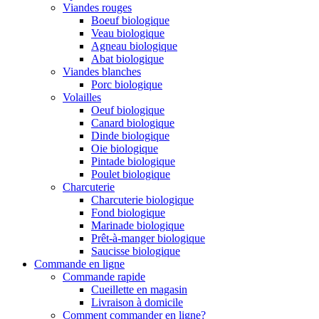
Viandes rouges
Boeuf biologique
Veau biologique
Agneau biologique
Abat biologique
Viandes blanches
Porc biologique
Volailles
Oeuf biologique
Canard biologique
Dinde biologique
Oie biologique
Pintade biologique
Poulet biologique
Charcuterie
Charcuterie biologique
Fond biologique
Marinade biologique
Prêt-à-manger biologique
Saucisse biologique
Commande en ligne
Commande rapide
Cueillette en magasin
Livraison à domicile
Comment commander en ligne?