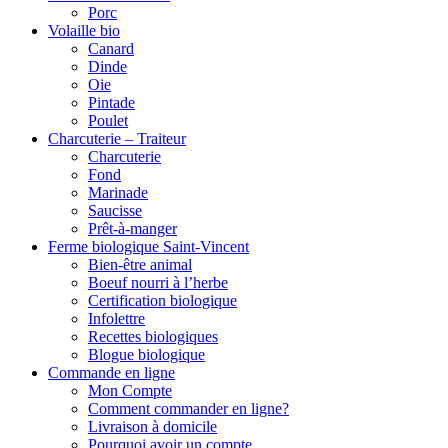
Porc
Volaille bio
Canard
Dinde
Oie
Pintade
Poulet
Charcuterie – Traiteur
Charcuterie
Fond
Marinade
Saucisse
Prêt-à-manger
Ferme biologique Saint-Vincent
Bien-être animal
Boeuf nourri à l’herbe
Certification biologique
Infolettre
Recettes biologiques
Blogue biologique
Commande en ligne
Mon Compte
Comment commander en ligne?
Livraison à domicile
Pourquoi avoir un compte