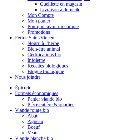
Cueillette en magasin
Livraison à domicile
Mon Compte
Mon panier
Pourquoi avoir un compte
Promotions
Ferme Saint-Vincent
Nourri à l’herbe
Bien-être animal
Certifications bio
Infolettre
Recettes biologiques
Blogue biologique
Nous joindre
Épicerie
Formats économiques
Panier viande bio
Pièce entière & quartier
Viande rouge bio
Abat
Agneau
Boeuf
Veau
Viande blanche bio