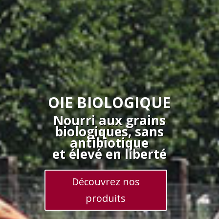
OIE BIOLOGIQUE
Nourri aux grains
biologiques, sans
antibiotique
et élevé en liberté
Découvrez nos
produits