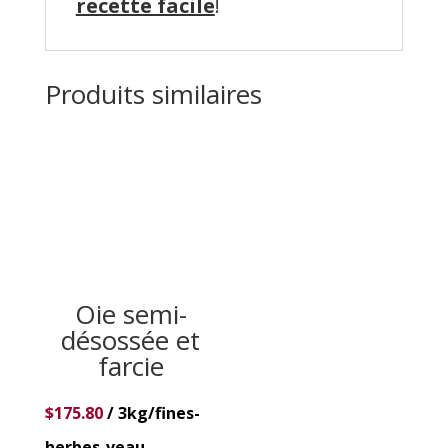
recette facile
!
Produits similaires
Oie semi-
désossée et
farcie
$
175.80
/ 3kg/fines-
herbes-veau