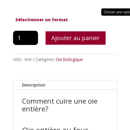
Sélectionner un format
quantité
Ajouter au panier
de
Oie
entière
UGS :
N/A
Catégorie:
Oie biologique
Description
Comment cuire une oie
entière?
Oie entière au four