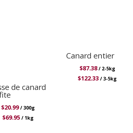
Canard entier
$
87.38
/ 2-5kg
$
122.33
/ 3-5kg
sse de canard
fite
$
20.99
/ 300g
$
69.95
/ 1kg