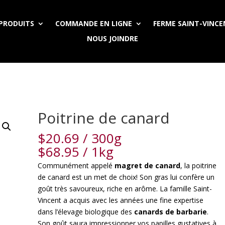
PRODUITS
COMMANDE EN LIGNE
FERME SAINT-VINC
NOUS JOINDRE
Poitrine de canard
$
20.69
/ 300g
$
68.95
/ 1kg
Communément appelé
magret de canard
, la poitrine
de canard est un met de choix! Son gras lui confère un
goût très savoureux, riche en arôme. La famille Saint-
Vincent a acquis avec les années une fine expertise
dans l’élevage biologique des
canards de barbarie
.
Son goût saura impressionner vos papilles gustatives à