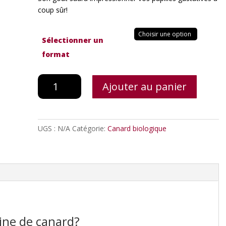
coup sûr!
Sélectionner un
format
quantité
Ajouter au panier
de
Poitrine
de
canard
UGS :
N/A
Catégorie:
Canard biologique
ine de canard?