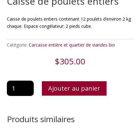
Caisse de poulets entiers
Caisse de poulets entiers contenant 12 poulets d’environ 2 kg
chaque. Espace congélateur: 2 pieds cube.
Catégorie:
Carcasse entière et quartier de viandes bio
$
305.00
quantité
Ajouter au panier
de
Caisse
de
poulets
Produits similaires
entiers