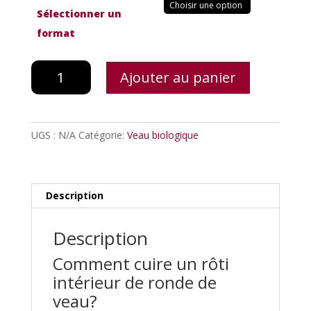
Sélectionner un
format
quantité
Ajouter au panier
de
Intérieur
de
ronde
UGS :
N/A
Catégorie:
Veau biologique
de
veau
Description
Description
Comment cuire un rôti
intérieur de ronde de
veau?