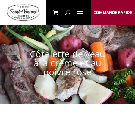
COMMANDE RAPIDE
Côtelette de veau
à la crème et au
poivre rose