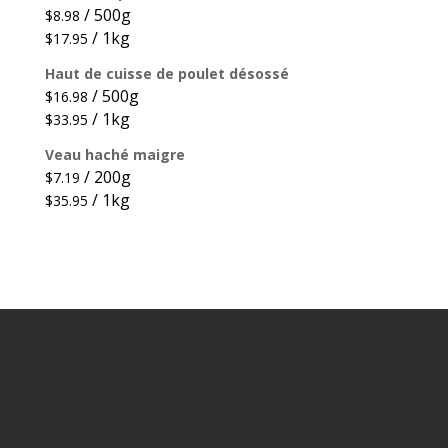
/ 500g
$
8.98
/ 1kg
$
17.95
Haut de cuisse de poulet désossé
/ 500g
$
16.98
/ 1kg
$
33.95
Veau haché maigre
/ 200g
$
7.19
/ 1kg
$
35.95