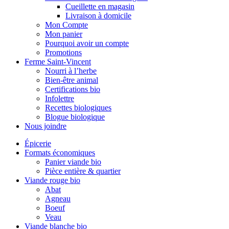
Cueillette en magasin
Livraison à domicile
Mon Compte
Mon panier
Pourquoi avoir un compte
Promotions
Ferme Saint-Vincent
Nourri à l’herbe
Bien-être animal
Certifications bio
Infolettre
Recettes biologiques
Blogue biologique
Nous joindre
Épicerie
Formats économiques
Panier viande bio
Pièce entière & quartier
Viande rouge bio
Abat
Agneau
Boeuf
Veau
Viande blanche bio