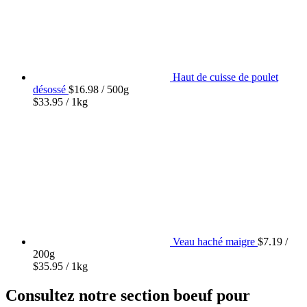
Haut de cuisse de poulet
désossé
$
16.98
/ 500g
$
33.95
/ 1kg
Veau haché maigre
$
7.19
/
200g
$
35.95
/ 1kg
Consultez notre section boeuf pour