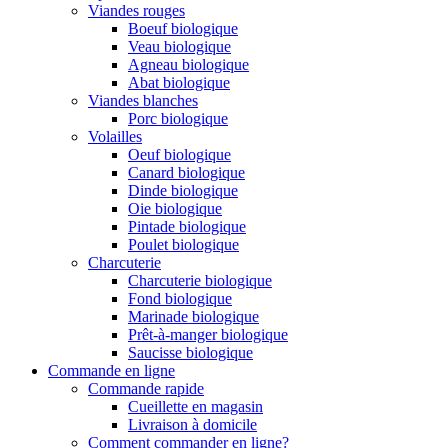
Viandes rouges
Boeuf biologique
Veau biologique
Agneau biologique
Abat biologique
Viandes blanches
Porc biologique
Volailles
Oeuf biologique
Canard biologique
Dinde biologique
Oie biologique
Pintade biologique
Poulet biologique
Charcuterie
Charcuterie biologique
Fond biologique
Marinade biologique
Prêt-à-manger biologique
Saucisse biologique
Commande en ligne
Commande rapide
Cueillette en magasin
Livraison à domicile
Comment commander en ligne?