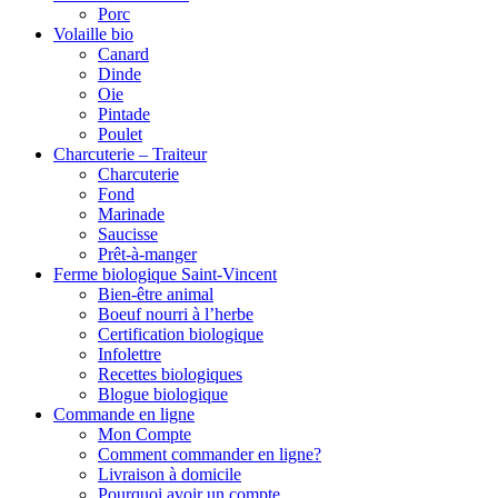
Porc
Volaille bio
Canard
Dinde
Oie
Pintade
Poulet
Charcuterie – Traiteur
Charcuterie
Fond
Marinade
Saucisse
Prêt-à-manger
Ferme biologique Saint-Vincent
Bien-être animal
Boeuf nourri à l’herbe
Certification biologique
Infolettre
Recettes biologiques
Blogue biologique
Commande en ligne
Mon Compte
Comment commander en ligne?
Livraison à domicile
Pourquoi avoir un compte