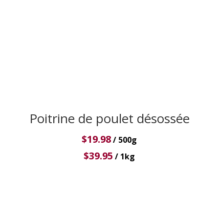
Poitrine de poulet désossée
$
19.98
/ 500g
$
39.95
/ 1kg