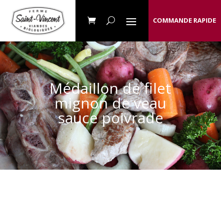
COMMANDE RAPIDE
Médaillon de filet
mignon de veau
sauce poivrade