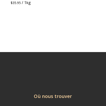
/ 1kg
$
35.95
Où nous trouver