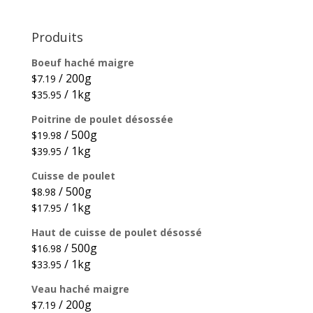
Produits
Boeuf haché maigre
/ 200g
$
7.19
/ 1kg
$
35.95
Poitrine de poulet désossée
/ 500g
$
19.98
/ 1kg
$
39.95
Cuisse de poulet
/ 500g
$
8.98
/ 1kg
$
17.95
Haut de cuisse de poulet désossé
/ 500g
$
16.98
/ 1kg
$
33.95
Veau haché maigre
/ 200g
$
7.19