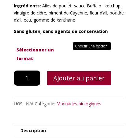
Ingrédients:
Ailes de poulet, sauce Buffalo : ketchup,
vinaigre de cidre, piment de Cayenne, fleur d’ail, poudre
d’ail, eau, gomme de xanthane
Sans gluten, sans agents de conservation
Sélectionner un
format
quantité
Ajouter au panier
de
Ailes
de
poulet
UGS :
N/A
Catégorie:
Marinades biologiques
buffalo
Description