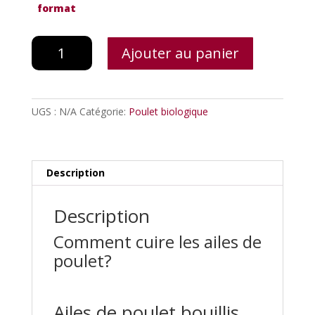
format
quantité
Ajouter au panier
de
Ailes
de
poulet
UGS :
N/A
Catégorie:
Poulet biologique
Description
Description
Comment cuire les ailes de
poulet?
Ailes de poulet bouillis