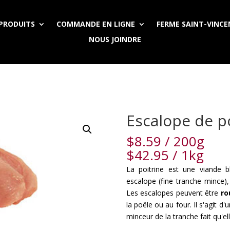
PRODUITS
COMMANDE EN LIGNE
FERME SAINT-VINC
NOUS JOINDRE
Escalope de p
$
8.59
/ 200g
$
42.95
/ 1kg
La poitrine est une viande 
escalope (fine tranche mince)
Les escalopes peuvent être
ro
la poêle ou au four. Il s'agit d
minceur de la tranche fait qu'el