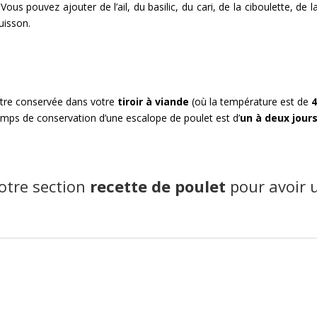
Vous pouvez ajouter de l’ail, du basilic, du cari, de la ciboulette, de 
uisson.
être conservée dans votre
tiroir à viande
(où la température est de
4
 temps de conservation d’une escalope de poulet est d’
un à deux jour
notre
section
re
cette de p
oulet
pour avoir 