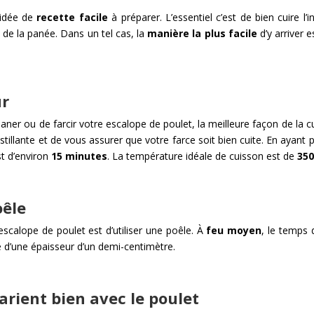
 idée de
recette facile
à préparer. L’essentiel c’est de bien cuire l’i
u de la panée. Dans un tel cas, la
manière la plus facile
d’y arriver e
ur
aner ou de farcir votre escalope de poulet, la meilleure façon de la cu
illante et de vous assurer que votre farce soit bien cuite. En ayant 
st d’environ
15 minutes
. La température idéale de cuisson est de
350
oêle
scalope de poulet est d’utiliser une poêle. À
feu moyen
, le temps 
 d’une épaisseur d’un demi-centimètre.
arient bien avec le poulet