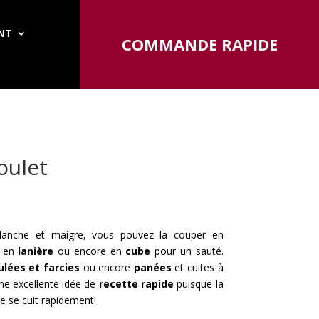
ENT
COMMANDE RAPIDE
oulet
blanche et maigre, vous pouvez la couper en
, en
lanière
ou encore en
cube
pour un sauté.
ulées et farcies
ou encore
panées
et cuites à
'une excellente idée de
recette rapide
puisque la
le se cuit rapidement!