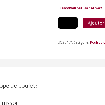
Sélectionner un format
quantité
Ajouter
de
Escalope
de
poulet
UGS :
N/A
Catégorie:
Poulet bi
ope de poulet?
cuisson