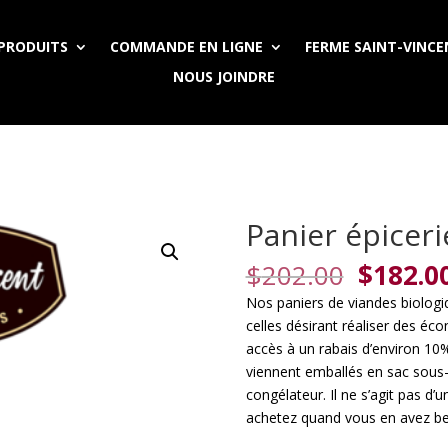
PRODUITS
COMMANDE EN LIGNE
FERME SAINT-VINC
NOUS JOINDRE
Panier épiceri
Origina
$
202.00
$
182.0
price
Nos paniers de viandes biologiq
was:
celles désirant réaliser des é
$202.0
accès à un rabais d’environ 10%
viennent emballés en sac sous-v
congélateur. Il ne s’agit pas d
achetez quand vous en avez be