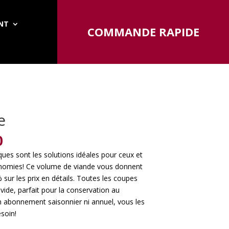
ENT
COMMANDE RAPIDE
e
l
Current
0
price
ues sont les solutions idéales pour ceux et
is:
conomies! Ce volume de viande vous donnent
0.
$182.00.
 sur les prix en détails. Toutes les coupes
ide, parfait pour la conservation au
’un abonnement saisonnier ni annuel, vous les
soin!