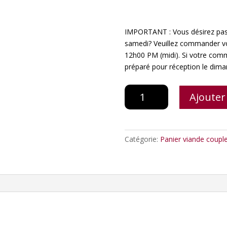
IMPORTANT : Vous désirez pass
samedi? Veuillez commander votr
12h00 PM (midi). Si votre comm
préparé pour réception le dima
quantité
Ajouter
de
Panier
épicerie
Catégorie:
Panier viande coupl