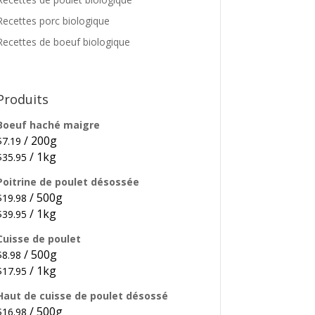
Recettes porc biologique
Recettes de boeuf biologique
Produits
Boeuf haché maigre
/ 200g
$
7.19
/ 1kg
$
35.95
Poitrine de poulet désossée
/ 500g
$
19.98
/ 1kg
$
39.95
Cuisse de poulet
/ 500g
$
8.98
/ 1kg
$
17.95
Haut de cuisse de poulet désossé
/ 500g
$
16.98