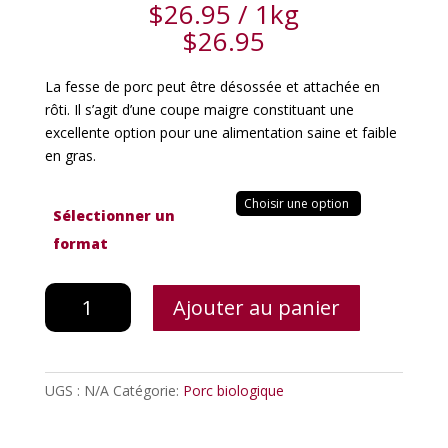
$
26.95
/ 1kg
$
26.95
La fesse de porc peut être désossée et attachée en
rôti. Il s’agit d’une coupe maigre constituant une
excellente option pour une alimentation saine et faible
en gras.
Sélectionner un
format
quantité
Ajouter au panier
de
Rôti
de
fesse
UGS :
N/A
Catégorie:
Porc biologique
de
porc