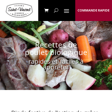
COMMANDE RAPIDE
Recettes de
poulet biologique
rapides et faciles à
apprêter