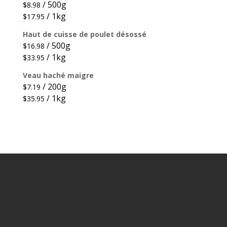
/ 500g
$
8.98
/ 1kg
$
17.95
Haut de cuisse de poulet désossé
/ 500g
$
16.98
/ 1kg
$
33.95
Veau haché maigre
/ 200g
$
7.19
/ 1kg
$
35.95