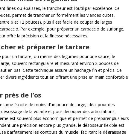
t fines ou épaisses, le trancheur est l’outil par excellence. Ce
ouces, permet de trancher uniformément les viandes cuites,
ntre 6 et 12 pouces), plus il est facile de couper de larges
 carpaccio. Par exemple, pour préparer un carpaccio de surlonge,
eur offre la précision et la finesse nécessaires.
cher et préparer le tartare
nde pour un tartare, ou même des légumes pour une sauce, le
large, souvent rectangulaire et mesurant environ 2 pouces de
ut en bas. Cette technique assure un hachage fin et précis. Ce
er divers ingrédients tout en offrant une prise en main confortable
r près de l’os
e lame étroite de moins d’un pouce de large, idéal pour des
le désossage de la volaille et pour découper des articulations.
-même est souvent plus économique et permet de préparer plusieurs
dent une précision encore plus grande, le désosseur flexible est
épouse parfaitement les contours du muscle, facilitant le dégraissage