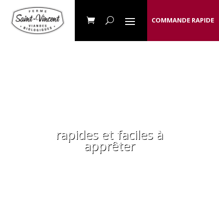
COMMANDE RAPIDE
Recettes de dinde
sauvage
biologique
rapides et faciles à
apprêter